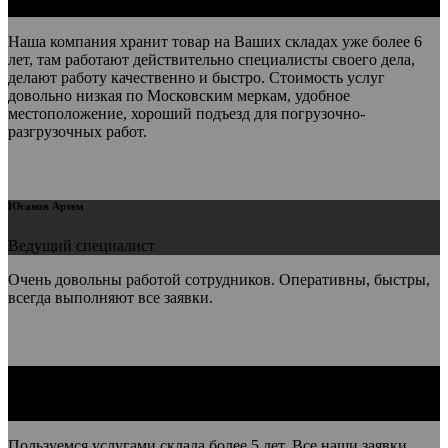
Начальник отдела логистики
Наша компания хранит товар на Ваших складах уже более 6
лет, там работают действительно специалисты своего дела,
делают работу качественно и быстро. Стоимость услуг
довольно низкая по Московским меркам, удобное
местоположение, хороший подъезд для погрузочно-
разгрузочных работ.
Юганов Артем
Ведущий специалист
Очень довольны работой сотрудников. Оперативны, быстры,
всегда выполняют все заявки.
Азадьян Анастасия Владимировна
Генеральный директор
Пользуемся услугами склада более 5 лет. Все наши заявки