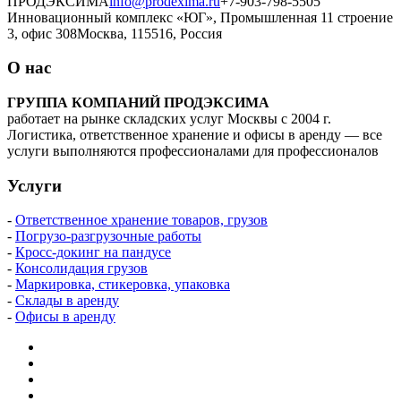
ПРОДЭКСИМА
info@prodexima.ru
+7-903-798-5505
Инновационный комплекс «ЮГ», Промышленная 11 строение
3, офис 308
Москва, 115516, Россия
О нас
ГРУППА КОМПАНИЙ ПРОДЭКСИМА
работает на рынке складских услуг Москвы с 2004 г.
Логистика, ответственное хранение и офисы в аренду — все
услуги выполняются профессионалами для профессионалов
Услуги
-
Ответственное хранение товаров, грузов
-
Погрузо-разгрузочные работы
-
Кросс-докинг на пандусе
-
Консолидация грузов
-
Маркировка, стикеровка, упаковка
-
Склады в аренду
-
Офисы в аренду