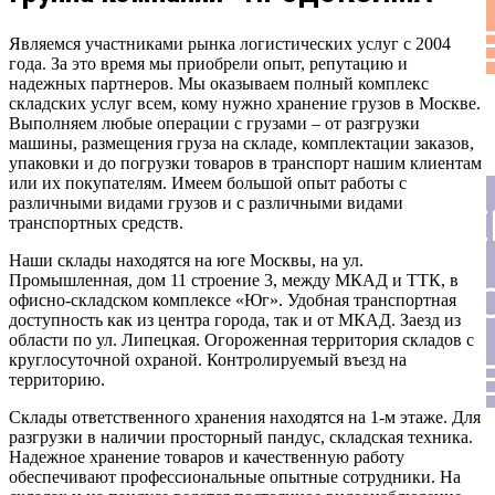
СКЛАДСКИЕ И ОФИСНЫ
Являемся участниками рынка логистических услуг с 2004
года. За это время мы приобрели опыт, репутацию и
надежных партнеров. Мы оказываем полный комплекс
складских услуг всем, кому нужно хранение грузов в Москве.
+7-903-798-5505
Выполняем любые операции с грузами – от разгрузки
машины, размещения груза на складе, комплектации заказов,
упаковки и до погрузки товаров в транспорт нашим клиентам
или их покупателям. Имеем большой опыт работы с
различными видами грузов и с различными видами
ОТВЕТСТВЕННОЕ ХРАНЕ
транспортных средств.
Наши склады находятся на юге Москвы, на ул.
Промышленная, дом 11 строение 3, между МКАД и ТТК, в
КОНСОЛИДАЦИЯ, КРОСС
офисно-складском комплексе «Юг». Удобная транспортная
доступность как из центра города, так и от МКАД. Заезд из
области по ул. Липецкая. Огороженная территория складов с
круглосуточной охраной. Контролируемый въезд на
СКЛАДСКИЕ И ОФИСНЫ
территорию.
Склады ответственного хранения находятся на 1-м этаже. Для
разгрузки в наличии просторный пандус, складская техника.
+7-903-798-5505
Надежное хранение товаров и качественную работу
обеспечивают профессиональные опытные сотрудники. На