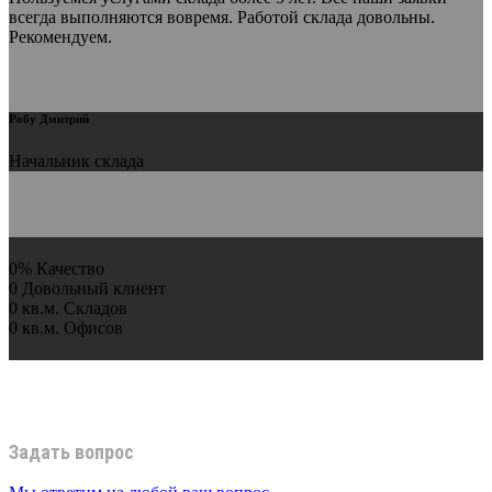
всегда выполняются вовремя. Работой склада довольны.
Рекомендуем.
Робу Дмитрий
Начальник склада
0
%
Качество
0
Довольный клиент
0
кв.м.
Складов
0
кв.м.
Офисов
Задать вопрос